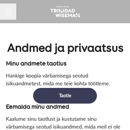
Karjäärimenüü
Andmed ja privaatsus
Minu andmete taotlus
Hankige koopia värbamisega seotud
isikuandmetest, mida me teie kohta töötleme.
Taotle
Eemalda minu andmed
Kaalume sinu taotlust ja kustutame sinu
värbamisega seotud isikuandmed, mida meil ei ole