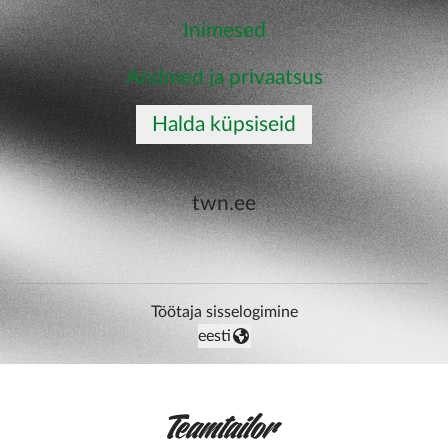
Inimesed
Andmed ja privaatsus
Halda küpsiseid
twn.ee
Töötaja sisselogimine
eesti
Vaheta keelt