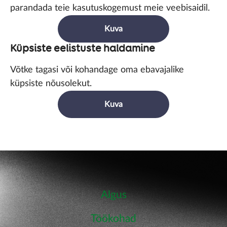
parandada teie kasutuskogemust meie veebisaidil.
Kuva
Küpsiste eelistuste haldamine
Võtke tagasi või kohandage oma ebavajalike
küpsiste nõusolekut.
Kuva
Algus
Töökohad