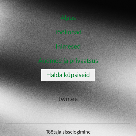
Algus
Töökohad
Inimesed
Andmed ja privaatsus
Halda küpsiseid
twn.ee
Töötaja sisselogimine