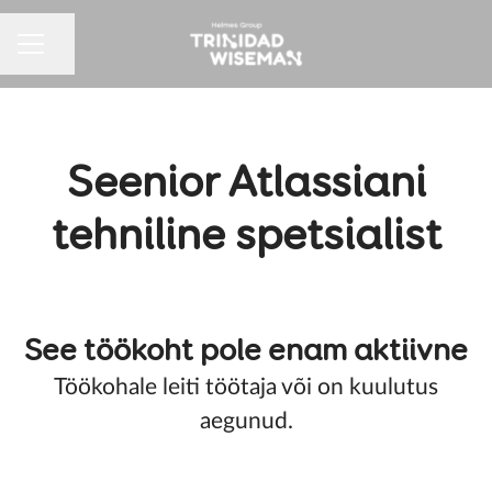
Jaga lehte
Karjäärimenüü
Seenior Atlassiani
tehniline spetsialist
See töökoht pole enam aktiivne
Töökohale leiti töötaja või on kuulutus
aegunud.